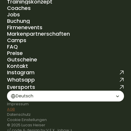
Trainingskonzept
Standorte
Coaches
Trainingskonzept
Jobs
Coaches
Buchung
Jobs
Firmenevents
Buchung
Markenpartnerschaften
Firmenevents
Camps
Markenpartnerschaften
FAQ
Camps
Preise
FAQ
Gutscheine
Preise
Kontakt
Gutscheine
Instagram
Kontakt
Whatsapp
Eversports
Select Language
Deutsch
Impressum
AGB
Datenschutz
Cookie Einstellungen
© 2025 Lucas Heiser
</ code & design by V.F.X. Johow >