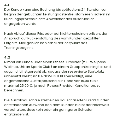
4.1
Der Kunde kann eine Buchung bis spätestens 24 Stunden vor 
Beginn der gebuchten Leistung kostenfrei stornieren, sofern im 
Buchungsprozess nichts Abweichendes ausdrücklich 
angegeben wurde.
Nach Ablauf dieser Frist oder bei Nichterscheinen erlischt der 
Anspruch auf Rückerstattung des vom Kunden gezahlten 
Entgelts. Maßgeblich ist hierbei der Zeitpunkt des 
Trainingsbeginns.
4.2
Nimmt ein Kunde über einen Fitness-Provider (z. B. Wellpass, 
Wellhub, Urban Sports Club) an einem Gruppentraining teil und 
sagt nicht fristgerecht ab, sodass der reservierte Startplatz 
unbesetzt bleibt, ist TENNISMEISTEREI berechtigt, eine 
angemessene Ausfallpauschale in Höhe von 15,00 € bis 
maximal 25,00 €, je nach Fitness Provider Konditionen, zu 
berechnen.
Die Ausfallpauschale stellt einen pauschalierten Ersatz für den 
entstandenen Aufwand dar; dem Kunden bleibt der Nachweis 
vorbehalten, dass kein oder ein geringerer Schaden 
entstanden ist.