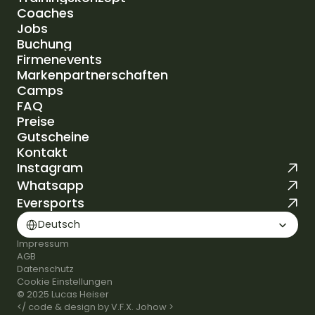
Coaches
Trainingskonzept
Jobs
Coaches
Buchung
Jobs
Firmenevents
Buchung
Markenpartnerschaften
Firmenevents
Camps
Markenpartnerschaften
FAQ
Camps
Preise
FAQ
Gutscheine
Preise
Kontakt
Gutscheine
Instagram
Kontakt
Whatsapp
Eversports
Select Language
Deutsch
Impressum
AGB
Datenschutz
Cookie Einstellungen
© 2025 Lucas Heiser
</ code & design by V.F.X. Johow >