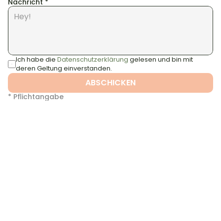
Nachricht *
Ich habe die 
Datenschutzerklärung
 gelesen und bin mit 
deren Geltung einverstanden.
ABSCHICKEN
* Pflichtangabe
Kontakt aufnehmen
info@tennismeisterei.de
Telefon
+49 151 44933131
Addresse
TENNISMEISTEREI
Lucas Heiser
Jakob-Klar-Str. 3
80796 München
Instagram