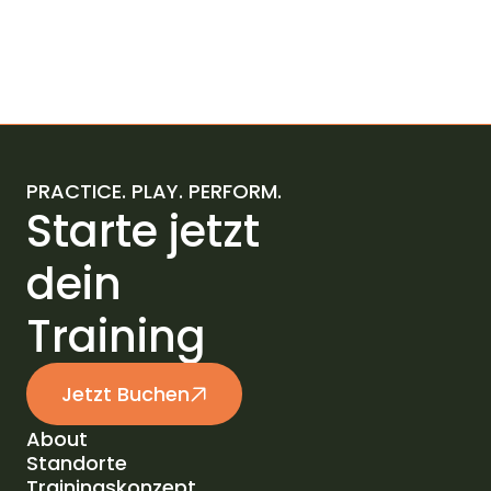
Whatsapp
Eversports
PRACTICE. PLAY. PERFORM.
Starte jetzt
dein
Training
Jetzt Buchen
About
Standorte
About
Trainingskonzept
Standorte