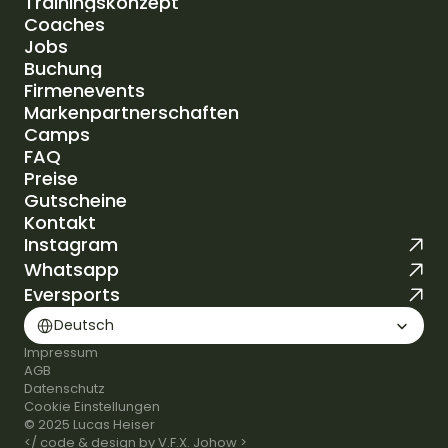
Trainingskonzept
Standorte
Coaches
Trainingskonzept
Jobs
Coaches
Buchung
Jobs
Firmenevents
Buchung
Markenpartnerschaften
Firmenevents
Camps
Markenpartnerschaften
FAQ
Camps
Preise
FAQ
Gutscheine
Preise
Kontakt
Gutscheine
Instagram
Kontakt
Whatsapp
Eversports
Select Language
Deutsch
Impressum
AGB
Datenschutz
Cookie Einstellungen
© 2025 Lucas Heiser
</ code & design by V.F.X. Johow >