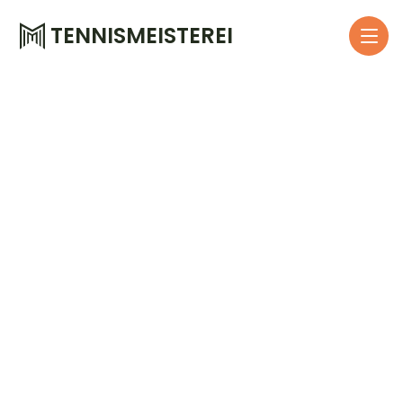
TENNISMEISTEREI
W
e
l
l
h
u
b
a
l
s
n
e
u
e
o
o
p
e
r
a
t
i
o
n
s
p
a
r
t
M
o
d
e
r
n
e
s
T
e
n
n
i
s
n
i
n
g
f
ü
r
F
i
r
m
e
n
m
i
b
e
i
t
e
n
d
e