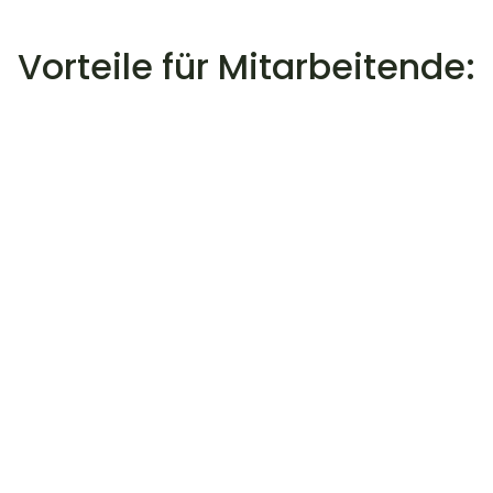
Vorteile für Mitarbeitende:
01
Einfacher Zugang:
Über Wellhub können Mitarbeitende 
unkompliziert Tennistrainings bei Lucas 
Heiser buchen und so ihre sportlichen 
Aktivitäten nahtlos in den Arbeitsalltag 
integrieren.
02
Flexibilität:
Wellhub bietet flexible 
Vertragsbedingungen, sodass 
Mitarbeitende ihre Pakete jederzeit 
pausieren oder wechseln können, ohne 
zusätzliche Kosten. 
03
Vielfältige Angebote:
Neben Tennistraining stehen über Wellhub