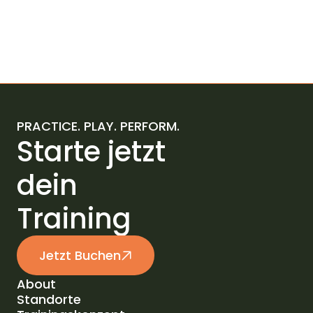
PRACTICE. PLAY. PERFORM.
Starte jetzt
dein
Training
Jetzt Buchen
About
Standorte
About