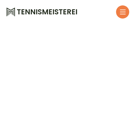
TENNISMEISTEREI
Location
TC Thalkirchen
Zeitraum
18.05.24 - 20.05.24
Preis
185,00 €