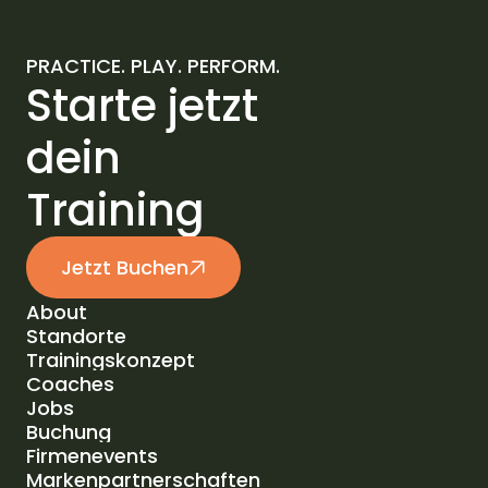
PRACTICE. PLAY. PERFORM.
Starte jetzt
dein
Training
Jetzt Buchen
About
Standorte
About
Trainingskonzept
Standorte
Coaches
Trainingskonzept
Jobs
Coaches
Buchung
Jobs
Firmenevents
Buchung
Markenpartnerschaften
Firmenevents