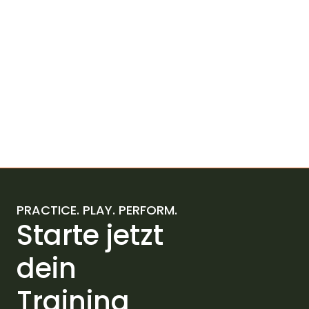
München Nord Ost
Cosima Tennis-Club München
PRACTICE. PLAY. PERFORM.
Starte jetzt
dein
Training