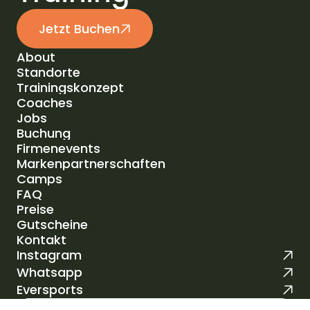
Jetzt Buchen
About
Standorte
About
Trainingskonzept
Standorte
Coaches
Trainingskonzept
Jobs
Coaches
Buchung
Jobs
Firmenevents
Buchung
Markenpartnerschaften
Firmenevents
Camps
Markenpartnerschaften
FAQ
Camps
Preise
FAQ
Gutscheine
Preise
Kontakt
Gutscheine
Instagram
Kontakt
Whatsapp
Eversports
Select Language