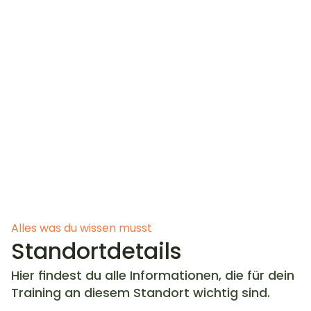
Handumdrehen am Platz.
Verwechsle diese Anlage nicht mit einem 
anderen nahegelegenen Club! (TC 
Schwabing).
Hinweis: Wenn du nur „ZHS“ in dein 
Navigationssystem eingibst, könntest du 
versehentlich auf dem Universitätscampus 
landen.
Saisonstart für diese Location ist in der 
Regel im April.
Alles was du wissen musst
Standortdetails
Hier findest du alle Informationen, die für dein 
Training an diesem Standort wichtig sind.